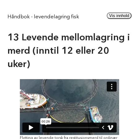
Gå
til
Vis innhold
Håndbok - levendelagring fisk
innhold
13 Levende mellomlagring i
merd (inntil 12 eller 20
uker)
Flytting av levende torsk fra restitusjonsmerd til ordinær