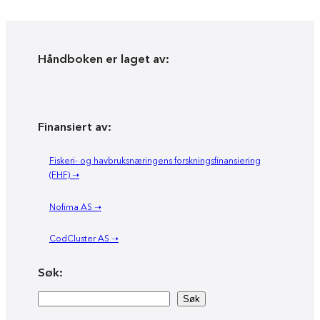
Håndboken er laget av:
Finansiert av:
Fiskeri- og havbruksnæringens forskningsfinansiering
(FHF) ➝
Nofima AS ➝
CodCluster AS ➝
Søk:
Søk
Søk