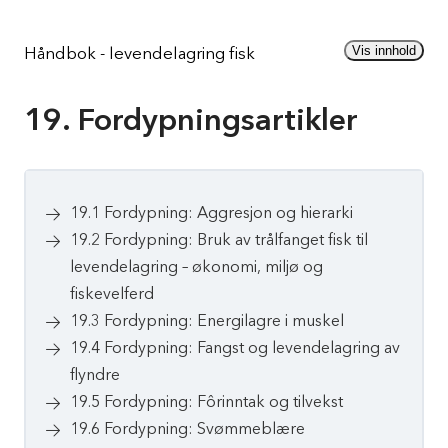
Gå
til
Vis innhold
Håndbok - levendelagring fisk
innhold
19. Fordypningsartikler
19.1 Fordypning: Aggresjon og hierarki
19.2 Fordypning: Bruk av trålfanget fisk til
levendelagring – økonomi, miljø og
fiskevelferd
19.3 Fordypning: Energilagre i muskel
19.4 Fordypning: Fangst og levendelagring av
flyndre
19.5 Fordypning: Fôrinntak og tilvekst
19.6 Fordypning: Svømmeblære