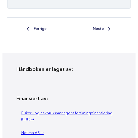
Forrige
Neste
Håndboken er laget av:
Finansiert av:
Fiskeri- og havbruksnæringens forskningsfinansiering
(FHF) ➝
Nofima AS ➝